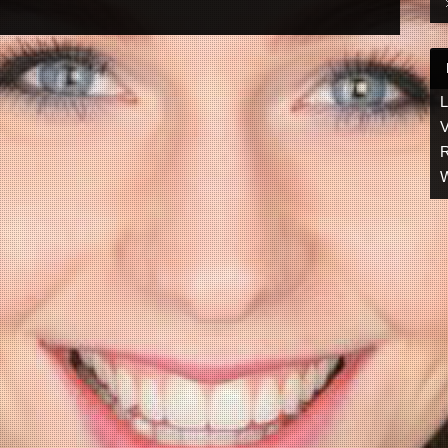
L
V
R
W