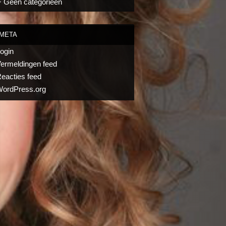
Geen categorieën
META
ogin
ermeldingen feed
eacties feed
ordPress.org