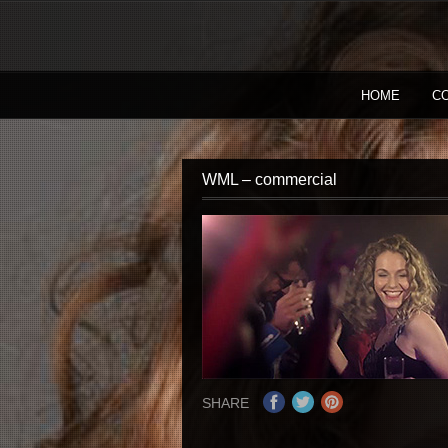
HOME
C
WML – commercial
SHARE