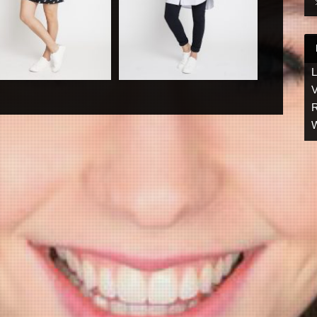
L
V
R
W