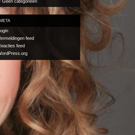
Geen categorieën
META
ogin
ermeldingen feed
eacties feed
ordPress.org