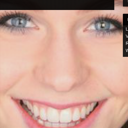
L
V
R
W