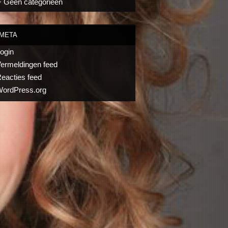
Geen categorieën
META
ogin
ermeldingen feed
eacties feed
ordPress.org