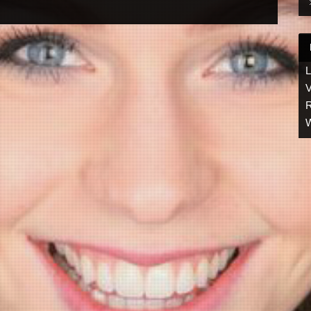
L
V
R
W