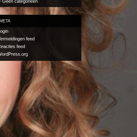
Geen categorieën
META
ogin
ermeldingen feed
eacties feed
ordPress.org