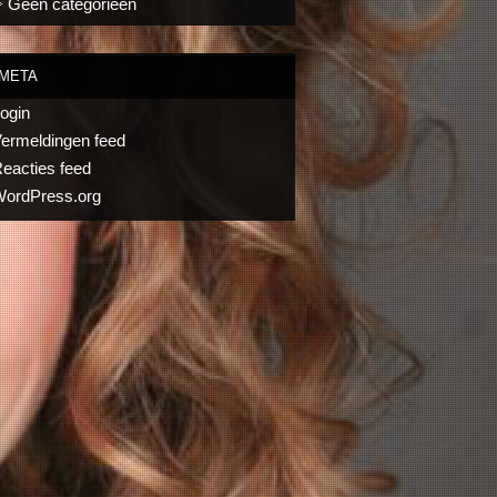
Geen categorieën
META
ogin
ermeldingen feed
eacties feed
ordPress.org