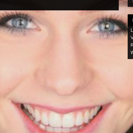
L
V
R
W