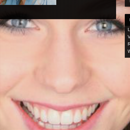
L
V
R
W