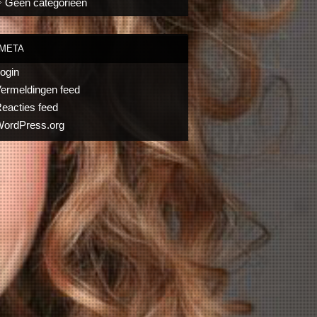
Geen categorieën
META
ogin
ermeldingen feed
eacties feed
ordPress.org