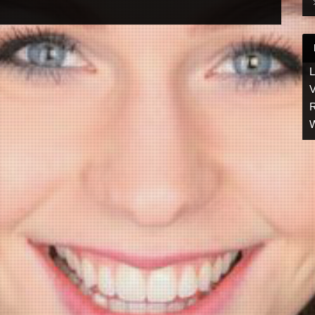
L
V
R
W