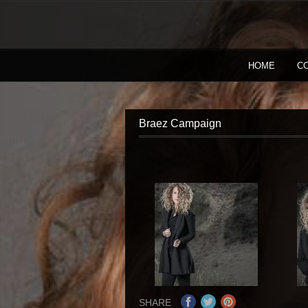
HOME
C
Braez Campaign
SHARE