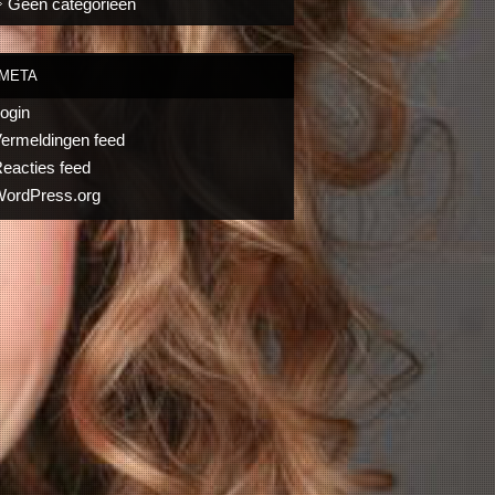
Geen categorieën
META
ogin
ermeldingen feed
eacties feed
ordPress.org